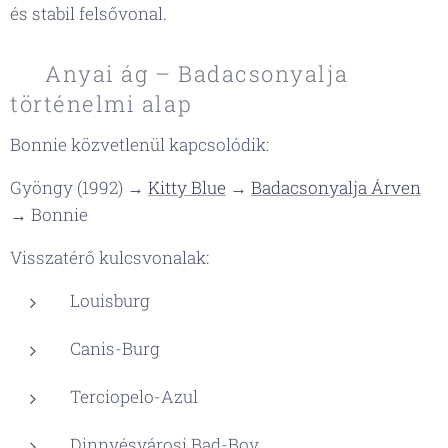
és stabil felsővonal.
🏛 Anyai ág – Badacsonyalja
történelmi alap
Bonnie közvetlenül kapcsolódik:
Gyöngy (1992) →
Kitty Blue
→
Badacsonyalja Árven
→ Bonnie
Visszatérő kulcsvonalak:
Louisburg
Canis-Burg
Terciopelo-Azul
Dinnyésvárosi Bad-Boy