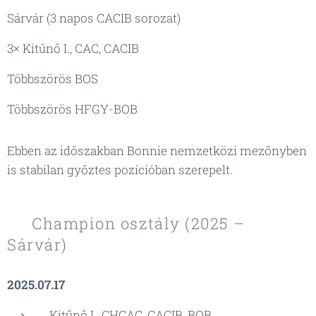
Sárvár (3 napos CACIB sorozat)
3× Kitűnő I., CAC, CACIB
Többszörös BOS
Többszörös HFGY-BOB
Ebben az időszakban Bonnie nemzetközi mezőnyben
is stabilan győztes pozícióban szerepelt.
👑 Champion osztály (2025 –
Sárvár)
2025.07.17
Kitűnő I., CHCAC, CACIB, BOB