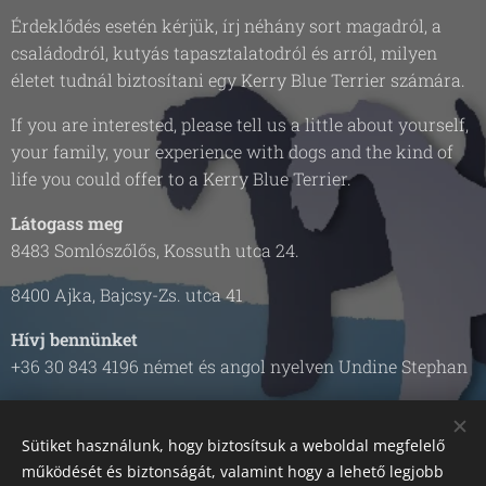
Érdeklődés esetén kérjük, írj néhány sort magadról, a
családodról, kutyás tapasztalatodról és arról, milyen
életet tudnál biztosítani egy Kerry Blue Terrier számára.
If you are interested, please tell us a little about yourself,
your family, your experience with dogs and the kind of
life you could offer to a Kerry Blue Terrier.
Látogass meg
8483 Somlószőlős, Kossuth utca 24.
8400 Ajka, Bajcsy-Zs. utca 41
Hívj bennünket
+36 30 843 4196 német és angol nyelven Undine Stephan
+36 70 234 1548 magyar nyelven Molnár-Földvári Viola
Sütiket használunk, hogy biztosítsuk a weboldal megfelelő
Facebook oldalunk
működését és biztonságát, valamint hogy a lehető legjobb