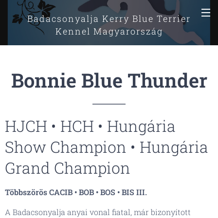
Badacsonyalja Kerry Blue Terrier
Kennel Magyarország
Bonnie Blue Thunder
HJCH • HCH • Hungária
Show Champion • Hungária
Grand Champion
Többszörös CACIB • BOB • BOS • BIS III.
A Badacsonyalja anyai vonal fiatal, már bizonyított