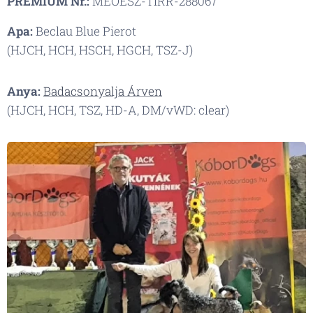
PREMIUM Nr.:
MEOESZ-TIRR-288067
Apa:
Beclau Blue Pierot
(HJCH, HCH, HSCH, HGCH, TSZ-J)
Anya:
Badacsonyalja Árven
(HJCH, HCH, TSZ, HD-A, DM/vWD: clear)