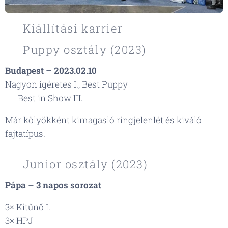
🏆 Kiállítási karrier
🐶 Puppy osztály (2023)
Budapest – 2023.02.10
Nagyon ígéretes I., Best Puppy
🏆 Best in Show III.
Már kölyökként kimagasló ringjelenlét és kiváló
fajtatípus.
🌿 Junior osztály (2023)
Pápa – 3 napos sorozat
3× Kitűnő I.
3× HPJ