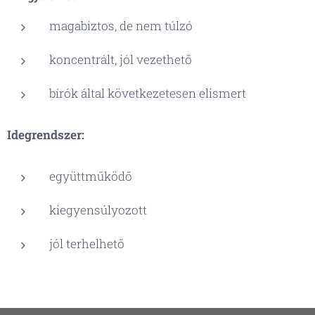
magabiztos, de nem túlzó
koncentrált, jól vezethető
bírók által következetesen elismert
Idegrendszer:
együttműködő
kiegyensúlyozott
jól terhelhető