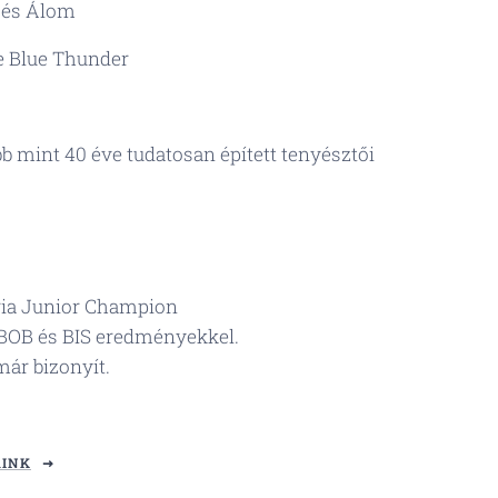
 és Álom
e Blue Thunder
b mint 40 éve tudatosan épített tenyésztői
ria Junior Champion
 BOB és BIS eredményekkel.
már bizonyít.
ÁINK