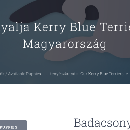
alja Kerry Blue Terr
Magyarország
ök / Available Puppies
tenyészkutyák | Our Kerry Blue Terriers
Badacsony
 PUPPIES