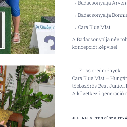
→ Badacsonyalja Árven
→ Badacsonyalja Bonni
→ Cara Blue Mist
A Badacsonyalja név töb
koncepciót képvisel.
🏆 Friss eredmények
Cara Blue Mist – Hungá
többszörös Best Junior,
A következő generáció 
JELENLEGI TENYÉSZKUTY