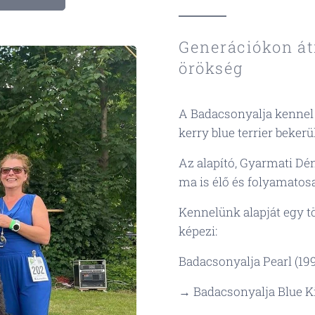
Generációkon átí
örökség
A Badacsonyalja kennel 
kerry blue terrier bekerü
Az alapító, Gyarmati Dé
ma is élő és folyamatosa
Kennelünk alapját egy t
képezi:
Badacsonyalja Pearl (19
→ Badacsonyalja Blue Ki