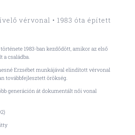
velő vérvonal • 1983 óta épített
története 1983-ban kezdődött, amikor az első
lt a családba.
nesné Erzsébet munkájával elindított vérvonal
n továbbfejlesztett örökség.
öbb generáción át dokumentált női vonal
92)
tty